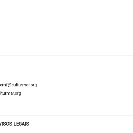
gcmf@culturmar.org
lturmar.org
VISOS LEGAIS