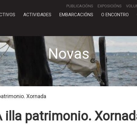
PUBLICACIÓNS
EXPOSICIÓNS
VOLU
CTIVOS
ACTIVIDADES
EMBARCACIÓNS
O ENCONTRO
Novas
 patrimonio. Xornada
 illa patrimonio. Xorna