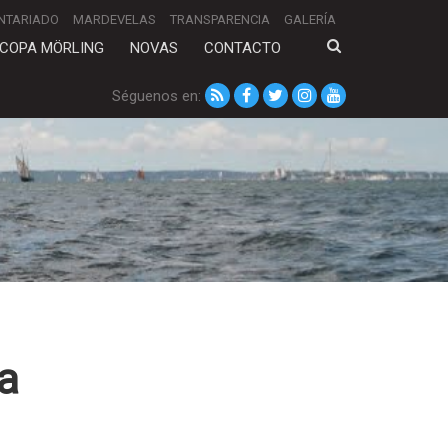
NTARIADO
MARDEVELAS
TRANSPARENCIA
GALERÍA
COPA MÖRLING
NOVAS
CONTACTO
Séguenos en:
da