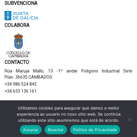
SUBVENCIONA
COLABORA
CONTACTO
Rúa Maruja Mallo, 13 -1º andar Poligono Industrial Sete
Pías- 36635 CAMBADOS
+34 986 524 845
+34 633 136 161
AVISOS LEGAIS
Utilizamos cookies para asegurar que damos a mellor
experiencia ao usuario no noso sitio web. Se continúa
Política de privacidade
utilizando este sitio asumiremos que está de acordo.
Aviso legal
Política de cookies
Aceptar
Rexeitar
Política de Privacidade