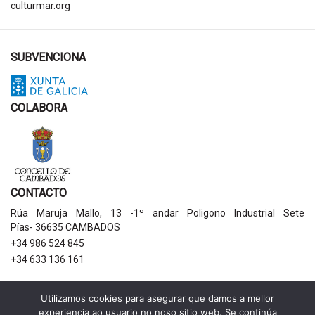
culturmar.org
SUBVENCIONA
COLABORA
CONTACTO
Rúa Maruja Mallo, 13 -1º andar Poligono Industrial Sete
Pías- 36635 CAMBADOS
+34 986 524 845
+34 633 136 161
AVISOS LEGAIS
Utilizamos cookies para asegurar que damos a mellor
experiencia ao usuario no noso sitio web. Se continúa
Política de privacidade