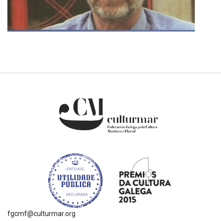
fgcmf@culturmar.org