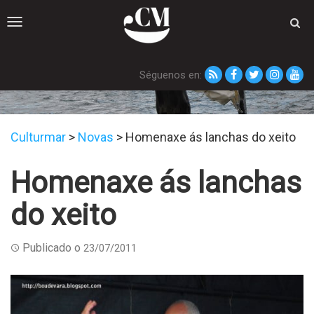
Toggle
navigation
Séguenos en:
Novas
Culturmar
>
Novas
>
Homenaxe ás lanchas do xeito
Homenaxe ás lanchas
do xeito
Publicado o
23/07/2011