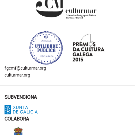
fgcmf@culturmar.org
culturmar.org
SUBVENCIONA
COLABORA