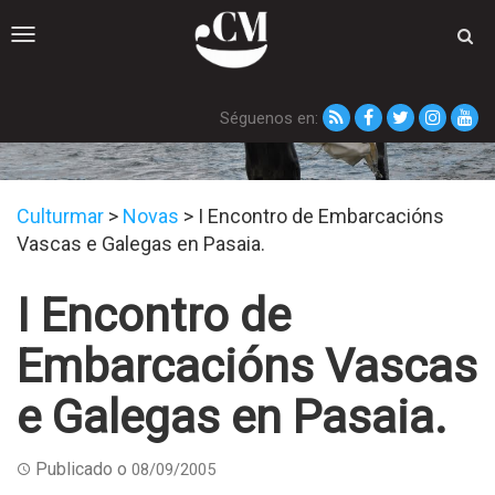
Toggle
navigation
Séguenos en:
Novas
Culturmar
>
Novas
>
I Encontro de Embarcacións
Vascas e Galegas en Pasaia.
I Encontro de
Embarcacións Vascas
e Galegas en Pasaia.
Publicado o
08/09/2005