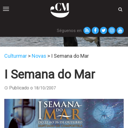
Toggle
navigation
Séguenos en:
Novas
Culturmar
>
Novas
>
I Semana do Mar
I Semana do Mar
Publicado o
18/10/2007