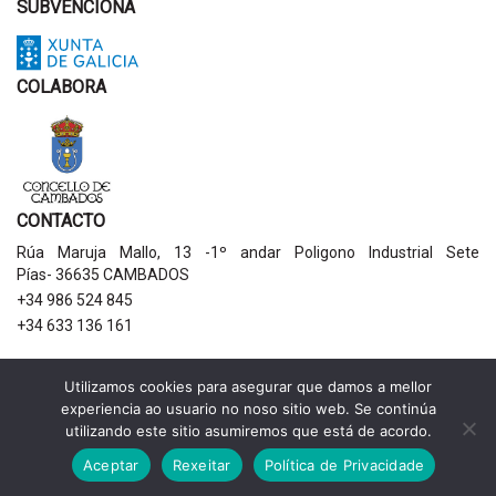
SUBVENCIONA
COLABORA
CONTACTO
Rúa Maruja Mallo, 13 -1º andar Poligono Industrial Sete
Pías- 36635 CAMBADOS
+34 986 524 845
+34 633 136 161
AVISOS LEGAIS
Utilizamos cookies para asegurar que damos a mellor
experiencia ao usuario no noso sitio web. Se continúa
Política de privacidade
utilizando este sitio asumiremos que está de acordo.
Aviso legal
Política de cookies
Aceptar
Rexeitar
Política de Privacidade