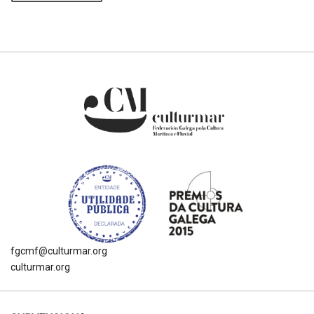
fgcmf@culturmar.org
culturmar.org