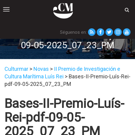
Toggle
navigation
Séguenos en:
Bases-II-Premio-Luís-Rei-pdf-
09-05-2025_07_23_PM
Culturmar
>
Novas
>
II Premio de Investigación e
Cultura Marítima Luís Rei
>
Bases-II-Premio-Luís-Rei-
pdf-09-05-2025_07_23_PM
Bases-II-Premio-Luís-
Rei-pdf-09-05-
2025_07_23_PM