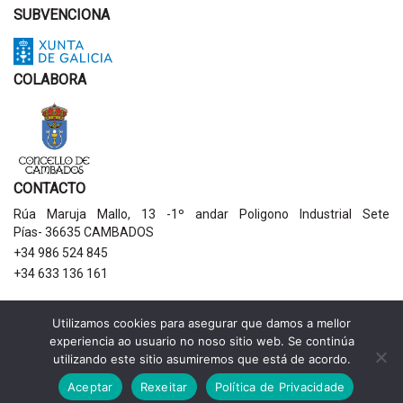
SUBVENCIONA
COLABORA
CONTACTO
Rúa Maruja Mallo, 13 -1º andar Poligono Industrial Sete
Pías- 36635 CAMBADOS
+34 986 524 845
+34 633 136 161
AVISOS LEGAIS
Utilizamos cookies para asegurar que damos a mellor
experiencia ao usuario no noso sitio web. Se continúa
Política de privacidade
utilizando este sitio asumiremos que está de acordo.
Aviso legal
Política de cookies
Aceptar
Rexeitar
Política de Privacidade