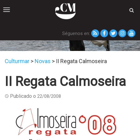
Toggle
navigation
Séguenos en:
Novas
Culturmar
>
Novas
>
II Regata Calmoseira
II Regata Calmoseira
Publicado o
22/08/2008