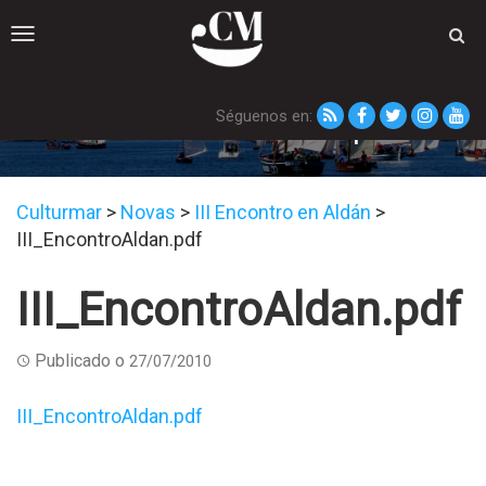
Toggle
navigation
Séguenos en:
III_EncontroAldan.pdf
Culturmar
>
Novas
>
III Encontro en Aldán
>
III_EncontroAldan.pdf
III_EncontroAldan.pdf
Publicado o
27/07/2010
III_EncontroAldan.pdf