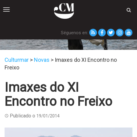
Toggle
navigation
Séguenos en:
Novas
Culturmar
>
Novas
>
Imaxes do XI Encontro no
Freixo
Imaxes do XI
Encontro no Freixo
Publicado o
19/01/2014