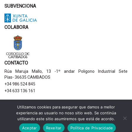
SUBVENCIONA
COLABORA
CONTACTO
Rúa Maruja Mallo, 13 -1º andar Poligono Industrial Sete
Pías- 36635 CAMBADOS
+34 986 524 845
+34 633 136 161
AVISOS LEGAIS
Utilizamos cookies para asegurar que damos a mellor
experiencia ao usuario no noso sitio web. Se continúa
Política de privacidade
utilizando este sitio asumiremos que está de acordo.
Aviso legal
Política de cookies
Aceptar
Rexeitar
Política de Privacidade