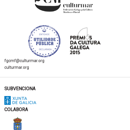
fgcmf@culturmar.org
culturmar.org
SUBVENCIONA
COLABORA