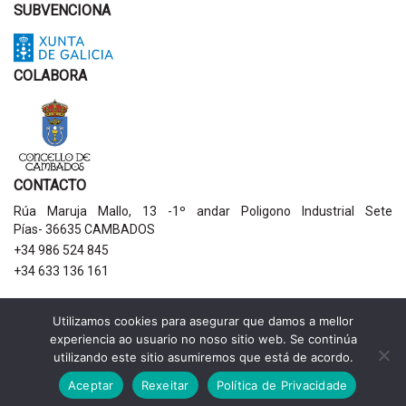
SUBVENCIONA
COLABORA
CONTACTO
Rúa Maruja Mallo, 13 -1º andar Poligono Industrial Sete
Pías- 36635 CAMBADOS
+34 986 524 845
+34 633 136 161
AVISOS LEGAIS
Utilizamos cookies para asegurar que damos a mellor
experiencia ao usuario no noso sitio web. Se continúa
Política de privacidade
utilizando este sitio asumiremos que está de acordo.
Aviso legal
Política de cookies
Aceptar
Rexeitar
Política de Privacidade