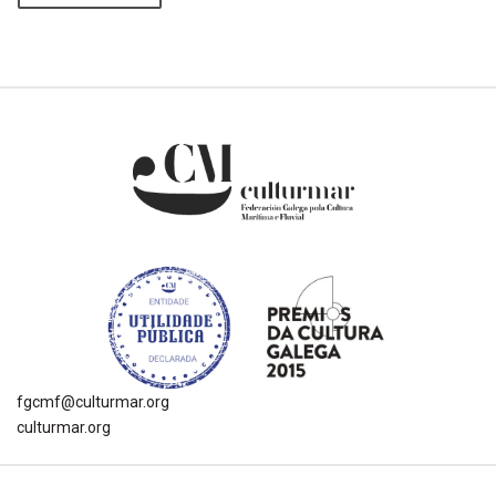
fgcmf@culturmar.org
culturmar.org