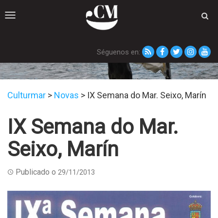
Toggle
navigation
Séguenos en:
Novas
Culturmar
>
Novas
>
IX Semana do Mar. Seixo, Marín
IX Semana do Mar.
Seixo, Marín
Publicado o
29/11/2013