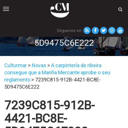
Toggle
navigation
Séguenos en:
7239C815-912B-4421-BC8E-
5D9475C6E222
Culturmar
>
Novas
>
A carpintería de ribeira
consegue que a Mariña Mercante aprobe o seu
reglamento
>
7239C815-912B-4421-BC8E-
5D9475C6E222
7239C815-912B-
4421-BC8E-