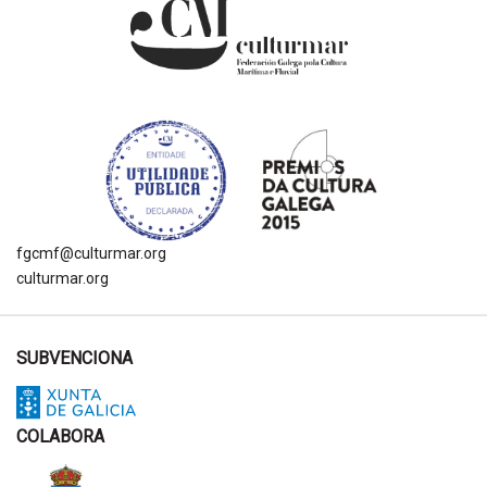
fgcmf@culturmar.org
culturmar.org
SUBVENCIONA
COLABORA