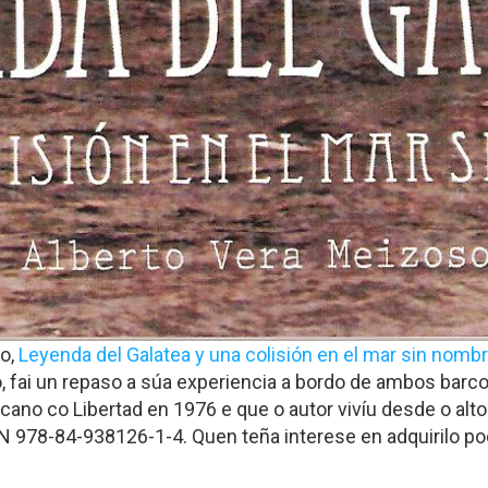
so,
Leyenda del Galatea y una colisión en el mar sin nomb
 fai un repaso a súa experiencia a bordo de ambos barco
lcano co Libertad en 1976 e que o autor vivíu desde o alt
SBN 978-84-938126-1-4. Quen teña interese en adquirilo p