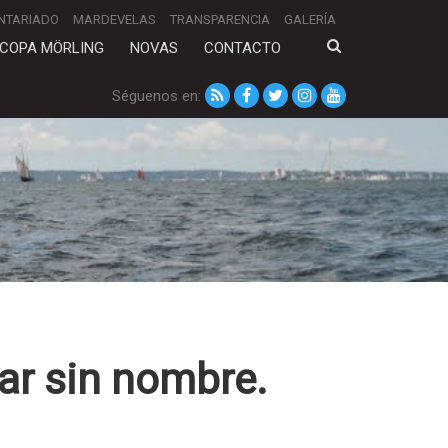
NTARIADO
MARDEVELAS
TRANSPARENCIA
GALERÍA
COPA MÖRLING
NOVAS
CONTACTO
Séguenos en:
mar sin nombre.