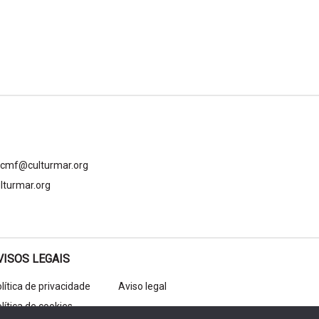
gcmf@culturmar.org
lturmar.org
VISOS LEGAIS
lítica de privacidade
Aviso legal
lítica de cookies