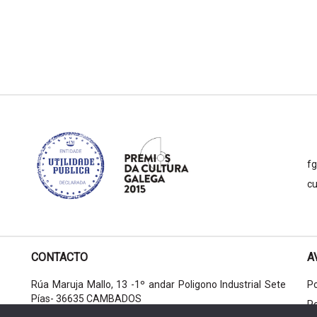
f
cu
CONTACTO
A
Rúa Maruja Mallo, 13 -1º andar Poligono Industrial Sete
Po
Pías- 36635 CAMBADOS
Po