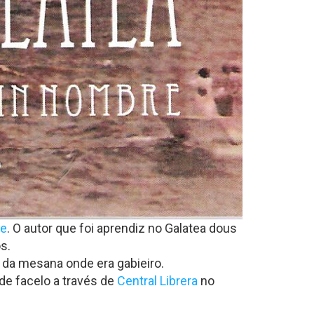
re
. O autor que foi aprendiz no Galatea dous
s.
o da mesana onde era gabieiro.
ode facelo a través de
Central Librera
no