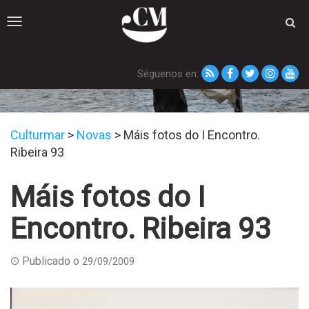
Toggle
navigation
Séguenos en:
Novas
Culturmar
>
Novas
>
Máis fotos do I Encontro.
Ribeira 93
Máis fotos do I
Encontro. Ribeira 93
Publicado o
29/09/2009