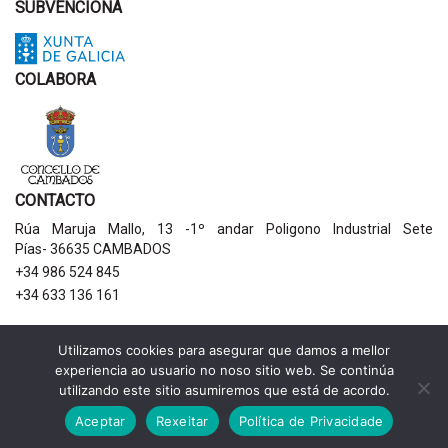
SUBVENCIONA
COLABORA
CONTACTO
Rúa Maruja Mallo, 13 -1º andar Poligono Industrial Sete
Pías- 36635 CAMBADOS
+34 986 524 845
+34 633 136 161
AVISOS LEGAIS
Utilizamos cookies para asegurar que damos a mellor
experiencia ao usuario no noso sitio web. Se continúa
Política de privacidade
utilizando este sitio asumiremos que está de acordo.
Aviso legal
Política de cookies
Aceptar
Rexeitar
Política de Privacidade