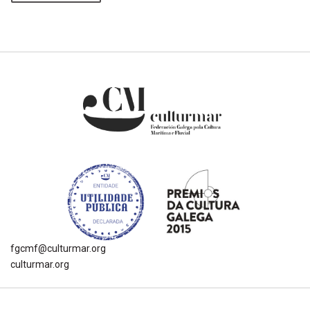
fgcmf@culturmar.org
culturmar.org