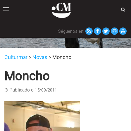
Toggle
navigation
Séguenos en:
Novas
Culturmar
>
Novas
>
Moncho
Moncho
Publicado o
15/09/2011