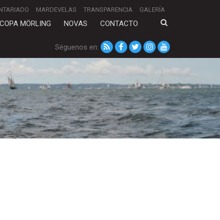
NTARIADO
MARDEVELAS
TRANSPARENCIA
GALERÍA
COPA MÖRLING
NOVAS
CONTACTO
Séguenos en: