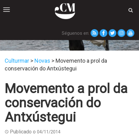
Toggle
navigation
Séguenos en:
Novas
Culturmar
>
Novas
>
Movemento a prol da
conservación do Antxústegui
Movemento a prol da
conservación do
Antxústegui
Publicado o
04/11/2014