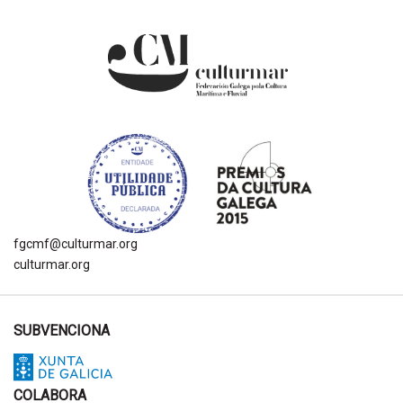
fgcmf@culturmar.org
culturmar.org
SUBVENCIONA
COLABORA