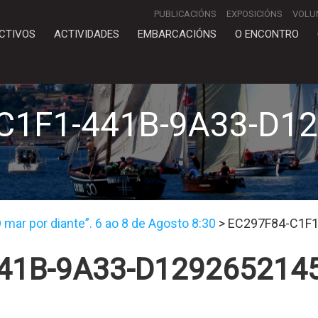
PUBLICACIÓNS
EXPOSICIÓNS
VOLU
CTIVOS
ACTIVIDADES
EMBARCACIÓNS
O ENCONTRO
C1F1-441B-9A33-D1
mar por diante”. 6 ao 8 de Agosto 8:30
>
EC297F84-C1F1
41B-9A33-D129265214