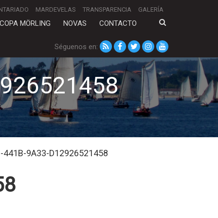
NTARIADO
MARDEVELAS
TRANSPARENCIA
GALERÍA
COPA MÖRLING
NOVAS
CONTACTO
Séguenos en:
2926521458
-441B-9A33-D12926521458
58