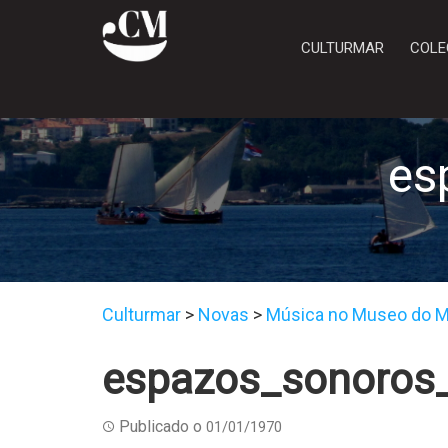
CULTURMAR
COLE
es
Culturmar
>
Novas
>
Música no Museo do M
espazos_sonoros_
Publicado o
01/01/1970