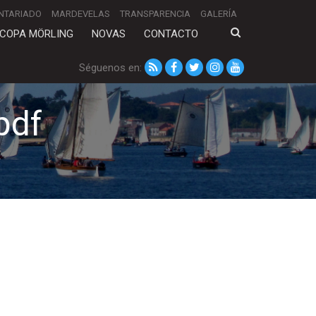
NTARIADO
MARDEVELAS
TRANSPARENCIA
GALERÍA
COPA MÖRLING
NOVAS
CONTACTO
Séguenos en:
pdf