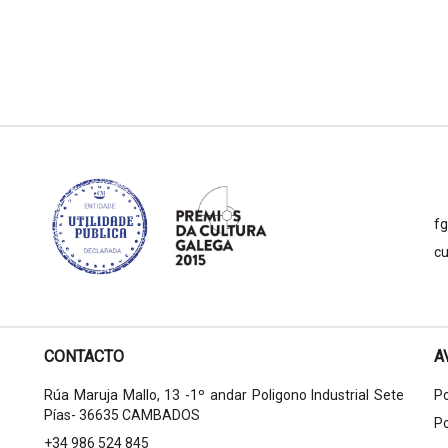
f
cu
CONTACTO
A
Rúa Maruja Mallo, 13 -1º andar Poligono Industrial Sete
Po
Pías- 36635 CAMBADOS
Po
+34 986 524 845