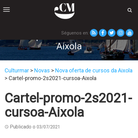
Toggle
navigation
Séguenos en:
Cartel-promo-2s2021-cursoa-
Aixola
Culturmar
>
Novas
>
Nova oferta de cursos da Aixola
>
Cartel-promo-2s2021-cursoa-Aixola
Cartel-promo-2s2021-
cursoa-Aixola
Publicado o
03/07/2021