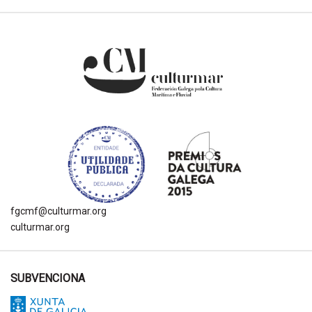
fgcmf@culturmar.org
culturmar.org
SUBVENCIONA