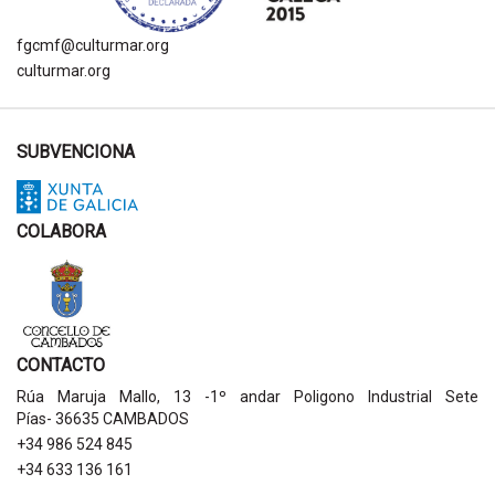
fgcmf@culturmar.org
culturmar.org
SUBVENCIONA
COLABORA
CONTACTO
Rúa Maruja Mallo, 13 -1º andar Poligono Industrial Sete
Pías- 36635 CAMBADOS
+34 986 524 845
+34 633 136 161