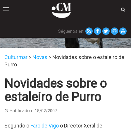
Toggle
navigation
Séguenos en:
Novas
Culturmar
>
Novas
>
Novidades sobre o estaleiro de
Purro
Novidades sobre o
estaleiro de Purro
Publicado o
18/02/2007
Segundo o
Faro de Vigo
o Director Xeral de