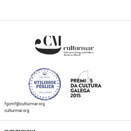
fgcmf@culturmar.org
culturmar.org