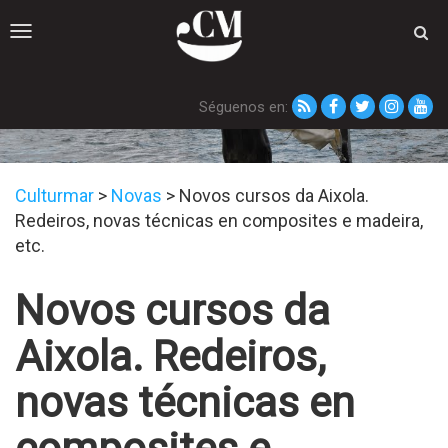
Toggle
navigation
Séguenos en:
Novas
Culturmar
>
Novas
>
Novos cursos da Aixola.
Redeiros, novas técnicas en composites e madeira,
etc.
Novos cursos da
Aixola. Redeiros,
novas técnicas en