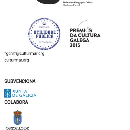
fgcmf@culturmar.org
culturmar.org
SUBVENCIONA
COLABORA