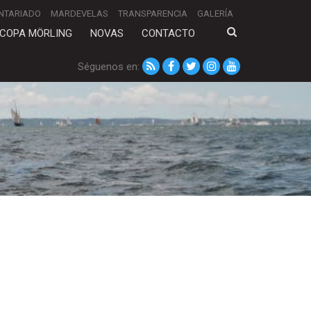
NTARIADO
MARDEVELAS
TRANSPARENCIA
GALERÍA
COPA MÖRLING
NOVAS
CONTACTO
Séguenos en: