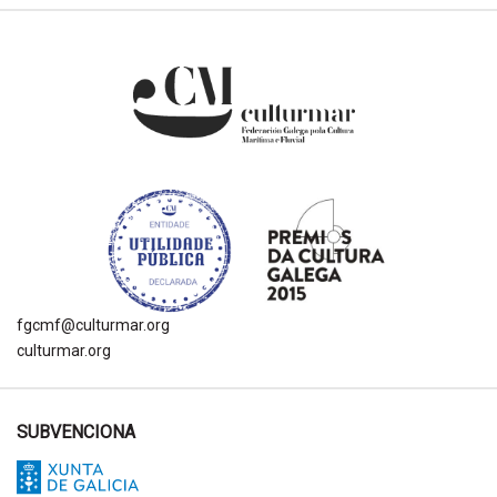
fgcmf@culturmar.org
culturmar.org
SUBVENCIONA