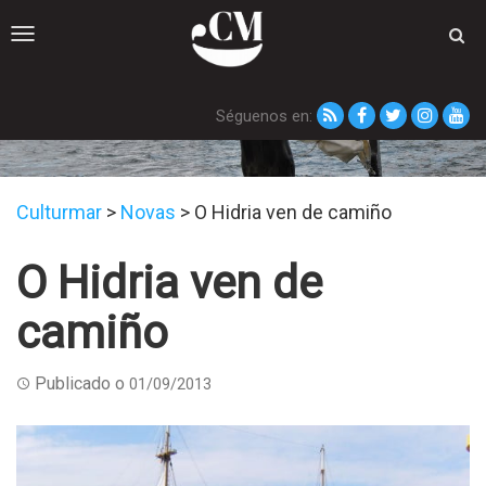
Toggle
navigation
Séguenos en:
Novas
Culturmar
>
Novas
>
O Hidria ven de camiño
O Hidria ven de
camiño
Publicado o
01/09/2013