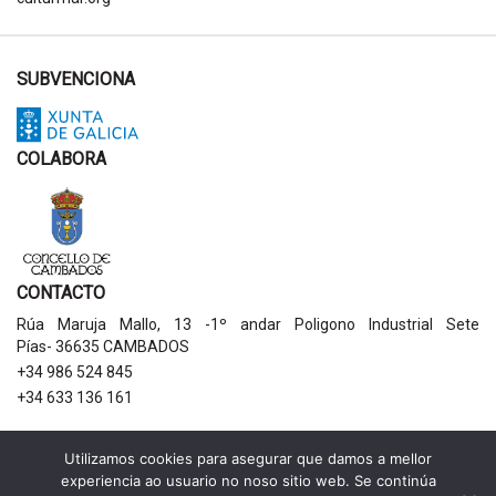
SUBVENCIONA
COLABORA
CONTACTO
Rúa Maruja Mallo, 13 -1º andar Poligono Industrial Sete
Pías- 36635 CAMBADOS
+34 986 524 845
+34 633 136 161
AVISOS LEGAIS
Utilizamos cookies para asegurar que damos a mellor
experiencia ao usuario no noso sitio web. Se continúa
Política de privacidade