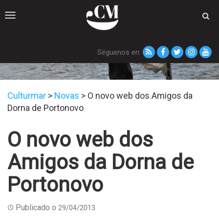
Toggle
navigation
Séguenos en:
Novas
Culturmar
>
Novas
>
O novo web dos Amigos da
Dorna de Portonovo
O novo web dos
Amigos da Dorna de
Portonovo
Publicado o
29/04/2013