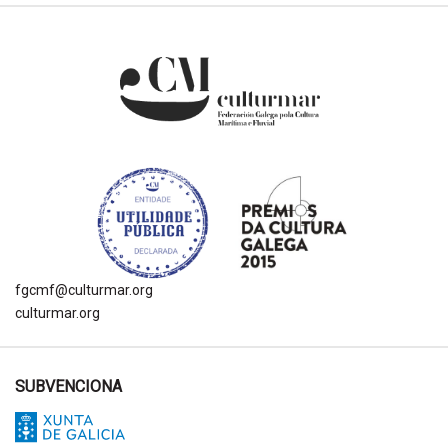
fgcmf@culturmar.org
culturmar.org
SUBVENCIONA