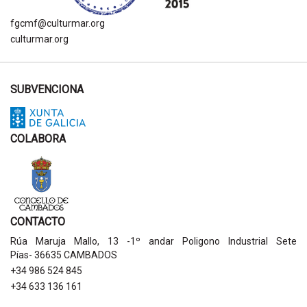
fgcmf@culturmar.org
culturmar.org
SUBVENCIONA
COLABORA
CONTACTO
Rúa Maruja Mallo, 13 -1º andar Poligono Industrial Sete
Pías- 36635 CAMBADOS
+34 986 524 845
+34 633 136 161