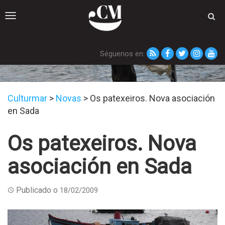
Toggle
navigation
Séguenos en:
Novas
Culturmar
>
Novas
>
Os patexeiros. Nova asociación
en Sada
Os patexeiros. Nova
asociación en Sada
Publicado o
18/02/2009