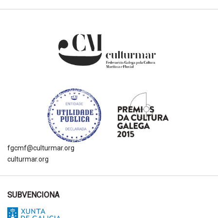
fgcmf@culturmar.org
culturmar.org
SUBVENCIONA