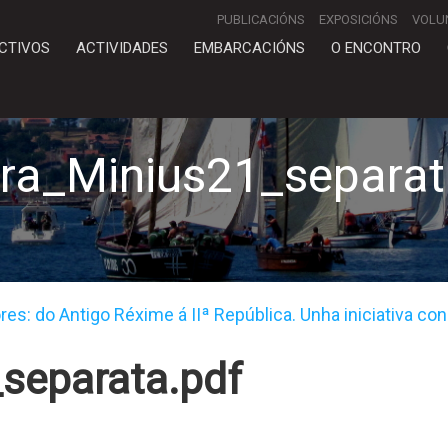
PUBLICACIÓNS
EXPOSICIÓNS
VOLU
CTIVOS
ACTIVIDADES
EMBARCACIÓNS
O ENCONTRO
ira_Minius21_separat
s: do Antigo Réxime á IIª República. Unha iniciativa con
separata.pdf