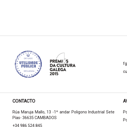
f
cu
CONTACTO
A
Rúa Maruja Mallo, 13 -1º andar Poligono Industrial Sete
Po
Pías- 36635 CAMBADOS
Po
+34 986 524 845