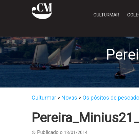
CULTURMAR
COLE
Pere
Culturmar
>
Novas
>
Os pósitos de pescadore
Pereira_Minius21_
Publicado o
13/01/2014