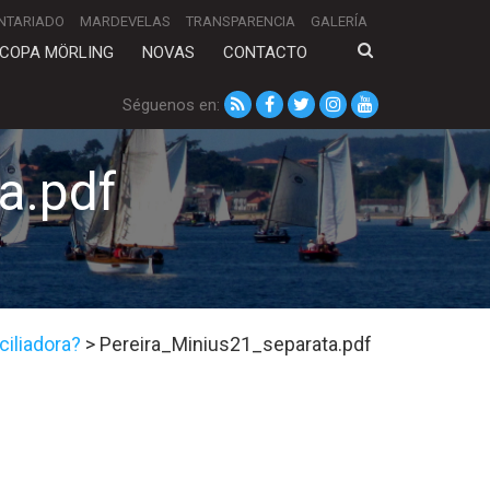
NTARIADO
MARDEVELAS
TRANSPARENCIA
GALERÍA
COPA MÖRLING
NOVAS
CONTACTO
Séguenos en:
a.pdf
ciliadora?
>
Pereira_Minius21_separata.pdf