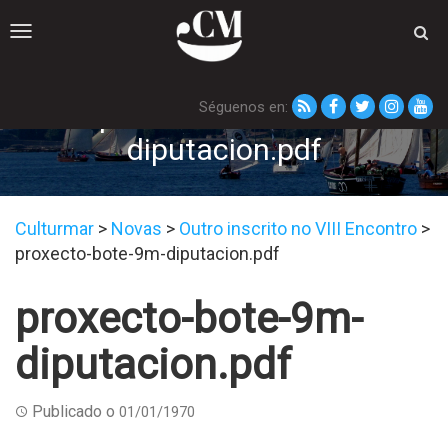
Toggle
navigation
Séguenos en:
proxecto-bote-9m-
diputacion.pdf
Culturmar
>
Novas
>
Outro inscrito no VIII Encontro
>
proxecto-bote-9m-diputacion.pdf
proxecto-bote-9m-
diputacion.pdf
Publicado o
01/01/1970