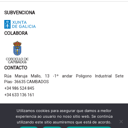
SUBVENCIONA
COLABORA
CONTACTO
Rúa Maruja Mallo, 13 -1º andar Poligono Industrial Sete
Pías- 36635 CAMBADOS
+34 986 524 845
+34 633 136 161
AVISOS LEGAIS
Utilizamos cookies para asegurar que damos a mellor
experiencia ao usuario no noso sitio web. Se continúa
Política de privacidade
utilizando este sitio asumiremos que está de acordo.
Aviso legal