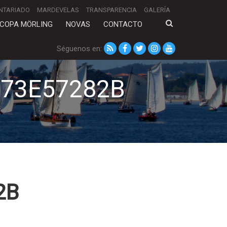
NTARIADO
MARDEVELAS
TRANSPARENCIA
GALERÍA
COPA MÖRLING
NOVAS
CONTACTO
Séguenos en:
D73E57282B
2B