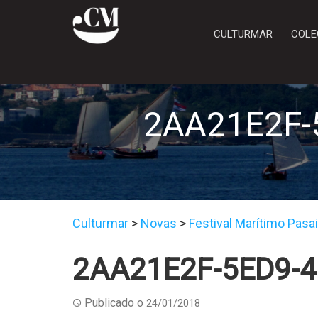
CULTURMAR
COLE
2AA21E2F-
Culturmar
>
Novas
>
Festival Marítimo Pasa
2AA21E2F-5ED9-
Publicado o
24/01/2018