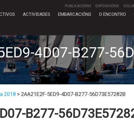
PUBLICACIÓNS
EXPOSICIÓNS
VOLU
CTIVOS
ACTIVIDADES
EMBARCACIÓNS
O ENCONTRO
5ED9-4D07-B277-56
ia 2018
>
2AA21E2F-5ED9-4D07-B277-56D73E57282B
4D07-B277-56D73E5728