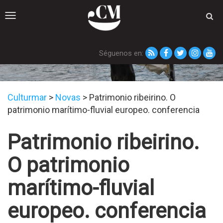
Toggle
navigation
Séguenos en:
Novas
Culturmar
>
Novas
>
Patrimonio ribeirino. O
patrimonio marítimo-fluvial europeo. conferencia
Patrimonio ribeirino.
O patrimonio
marítimo-fluvial
europeo. conferencia