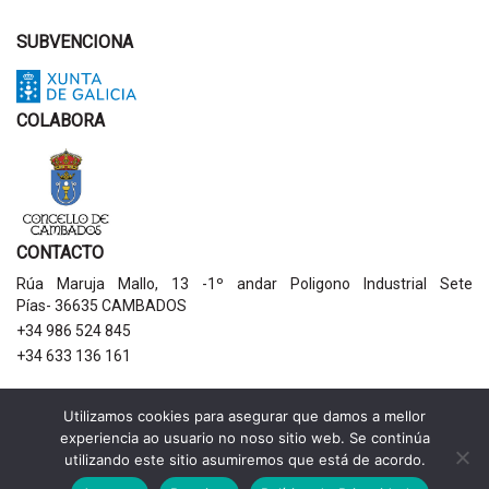
SUBVENCIONA
COLABORA
CONTACTO
Rúa Maruja Mallo, 13 -1º andar Poligono Industrial Sete
Pías- 36635 CAMBADOS
+34 986 524 845
+34 633 136 161
AVISOS LEGAIS
Utilizamos cookies para asegurar que damos a mellor
experiencia ao usuario no noso sitio web. Se continúa
Política de privacidade
utilizando este sitio asumiremos que está de acordo.
Aviso legal