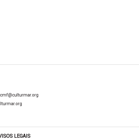
gcmf@culturmar.org
lturmar.org
VISOS LEGAIS