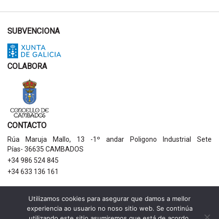
SUBVENCIONA
COLABORA
CONTACTO
Rúa Maruja Mallo, 13 -1º andar Poligono Industrial Sete
Pías- 36635 CAMBADOS
+34 986 524 845
+34 633 136 161
AVISOS LEGAIS
Utilizamos cookies para asegurar que damos a mellor
experiencia ao usuario no noso sitio web. Se continúa
Política de privacidade
utilizando este sitio asumiremos que está de acordo.