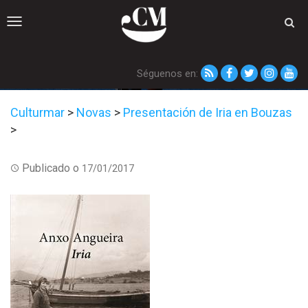
Toggle
navigation
Séguenos en:
Culturmar
>
Novas
>
Presentación de Iria en Bouzas
>
Publicado o
17/01/2017