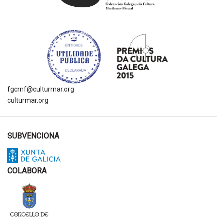
fgcmf@culturmar.org
culturmar.org
SUBVENCIONA
COLABORA