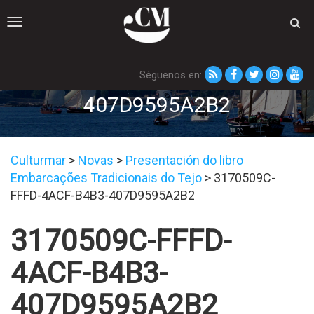
Toggle
navigation
Séguenos en:
3170509C-FFFD-4ACF-B4B3-
407D9595A2B2
Culturmar
>
Novas
>
Presentación do libro
Embarcações Tradicionais do Tejo
>
3170509C-
FFFD-4ACF-B4B3-407D9595A2B2
3170509C-FFFD-
4ACF-B4B3-
407D9595A2B2