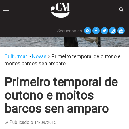
Toggle
navigation
Séguenos en:
Novas
Culturmar
>
Novas
>
Primeiro temporal de outono e
moitos barcos sen amparo
Primeiro temporal de
outono e moitos
barcos sen amparo
Publicado o
14/09/2015