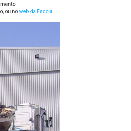
momento.
o, ou no
web da Escola
.