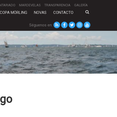
NTARIADO
MARDEVELAS
TRANSPARENCIA
GALERÍA
COPA MÖRLING
NOVAS
CONTACTO
Séguenos en:
igo