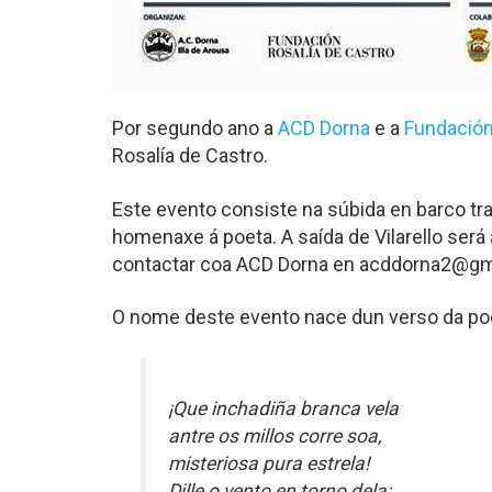
Por segundo ano a
ACD Dorna
e a
Fundación
Rosalía de Castro.
Este evento consiste na súbida en barco trad
homenaxe á poeta. A saída de Vilarello será 
contactar coa ACD Dorna en acddorna2@gm
O nome deste evento nace dun verso da poe
¡Que inchadiña branca vela
antre os millos corre soa,
misteriosa pura estrela!
Dille o vento en torno dela: