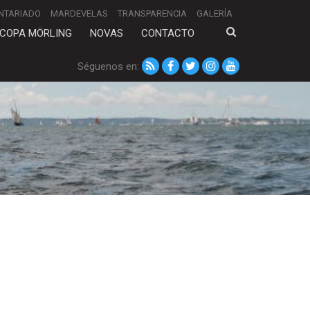
NTARIADO
MARDEVELAS
TRANSPARENCIA
GALERÍA
COPA MÖRLING
NOVAS
CONTACTO
Séguenos en: