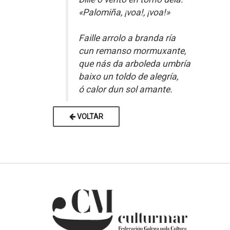
«Palomiña, ¡voa!, ¡voa!»
Faille arrolo a branda ría
cun remanso mormuxante,
que nás da arboleda umbría
baixo un toldo de alegría,
ó calor dun sol amante.
VOLTAR