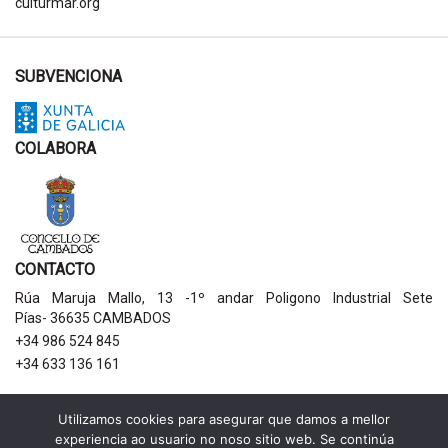
culturmar.org
SUBVENCIONA
COLABORA
CONTACTO
Rúa Maruja Mallo, 13 -1º andar Poligono Industrial Sete
Pías- 36635 CAMBADOS
+34 986 524 845
+34 633 136 161
AVISOS LEGAIS
Utilizamos cookies para asegurar que damos a mellor
experiencia ao usuario no noso sitio web. Se continúa
Política de privacidade