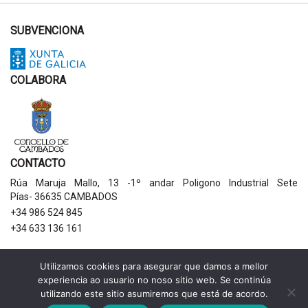
SUBVENCIONA
COLABORA
CONTACTO
Rúa Maruja Mallo, 13 -1º andar Poligono Industrial Sete
Pías- 36635 CAMBADOS
+34 986 524 845
+34 633 136 161
AVISOS LEGAIS
Utilizamos cookies para asegurar que damos a mellor
experiencia ao usuario no noso sitio web. Se continúa
Política de privacidade
utilizando este sitio asumiremos que está de acordo.
Aviso legal