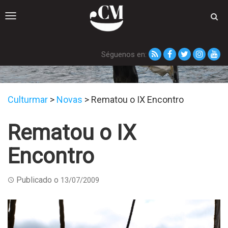
Toggle
navigation
Séguenos en:
Novas
Culturmar
>
Novas
>
Rematou o IX Encontro
Rematou o IX
Encontro
Publicado o
13/07/2009