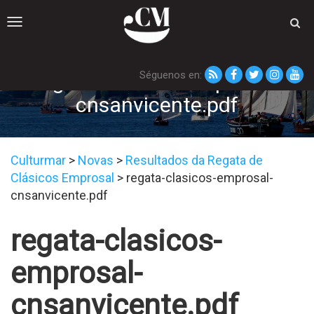
Toggle
navigation
Séguenos en:
regata-clasicos-emprosal-
cnsanvicente.pdf
Culturmar
>
Novas
>
Resultados da Regata de
Clásicos Emprosal
>
regata-clasicos-emprosal-
cnsanvicente.pdf
regata-clasicos-
emprosal-
cnsanvicente.pdf