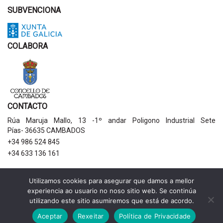
SUBVENCIONA
COLABORA
CONTACTO
Rúa Maruja Mallo, 13 -1º andar Poligono Industrial Sete
Pías- 36635 CAMBADOS
+34 986 524 845
+34 633 136 161
AVISOS LEGAIS
Utilizamos cookies para asegurar que damos a mellor
experiencia ao usuario no noso sitio web. Se continúa
Política de privacidade
utilizando este sitio asumiremos que está de acordo.
Aviso legal
Política de cookies
Aceptar
Rexeitar
Política de Privacidade