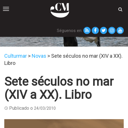
Toggle
navigation
Séguenos en:
Novas
Culturmar
>
Novas
>
Sete séculos no mar (XIV a XX).
Libro
Sete séculos no mar
(XIV a XX). Libro
Publicado o
24/03/2010