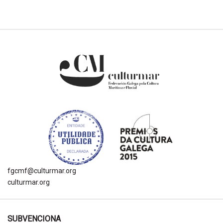
fgcmf@culturmar.org
culturmar.org
SUBVENCIONA