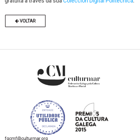
gratuita a través da súa
Colección Digital Politécnica
.
VOLTAR
fgcmf@culturmar.org