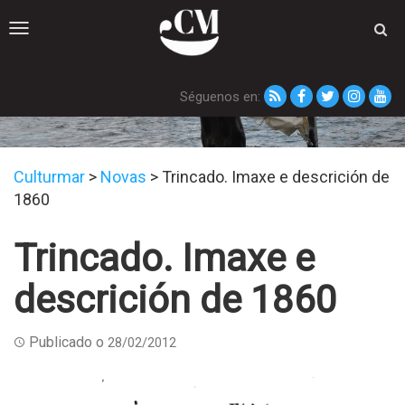
Toggle
navigation
Séguenos en:
Novas
Culturmar
>
Novas
>
Trincado. Imaxe e descrición de
1860
Trincado. Imaxe e
descrición de 1860
Publicado o
28/02/2012