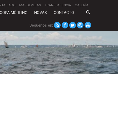
NTARIADO
MARDEVELAS
TRANSPARENCIA
GALERÍA
COPA MÖRLING
NOVAS
CONTACTO
Séguenos en: