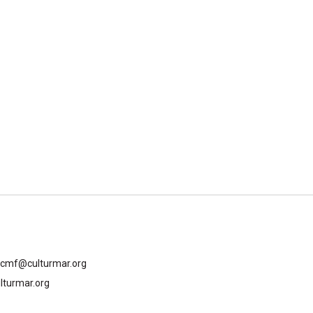
gcmf@culturmar.org
lturmar.org