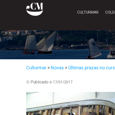
CULTURMAR
COLE
Culturmar
>
Novas
>
Últimas prazas no curso
Publicado o
17/01/2017